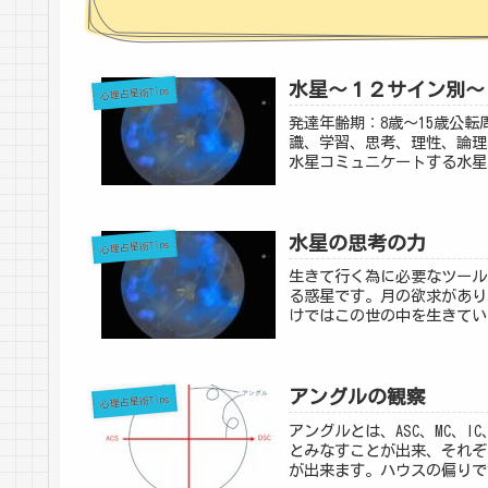
水星～１２サイン別～
心理占星術Tips
発達年齢期：8歳～15歳公
識、学習、思考、理性、論理
水星コミュニケートする水星
水星の思考の力
心理占星術Tips
生きて行く為に必要なツール
る惑星です。月の欲求があり
けではこの世の中を生きてい
アングルの観察
心理占星術Tips
アングルとは、ASC、MC、
とみなすことが出来、それぞ
が出来ます。ハウスの偏りで