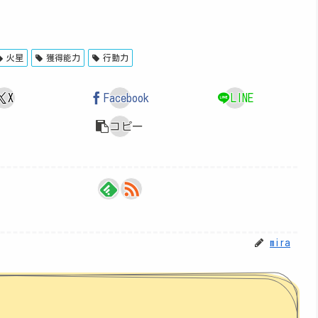
火星
獲得能力
行動力
X
Facebook
LINE
コピー
mira