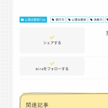
心理占星術Tips
実行力
心理占星術
決断力
シェアする
miraをフォローする
関連記事