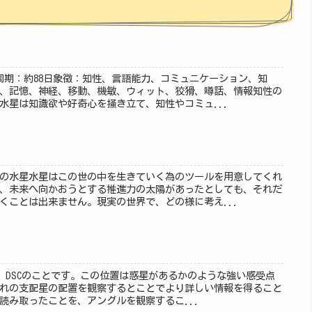
転周期：約88日象徴：知性、言語能力、コミュニケーション、知
、記憶、神経、移動、機敏、ウィット、狡猾、噂話、情報知性の
水星は知識欲や好奇心を掻き立て、知性やコミュ...
の水星水星はこの世の中を生きていく為のツールを用意してくれ
、未来へ向かおうとする推進力の太陽があったとしても、それだ
くことは出来ません。現実の世界で、どの様に考え...
IC、DSCのことです。この位置は惑星があるかのような強い感受点
れの支配星の配置を観察するとことでより詳しい情報を得ること
読み取ったことを、アングルを観察するこ...