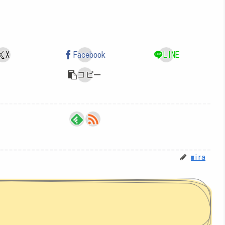
X
Facebook
LINE
コピー
mira