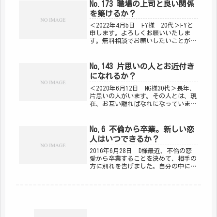
を立てる術を考えようと思い、まず
No.173 職場の上司と良い関係
は、最低限食いっぱぐれないよう
を築けるか？
宅...
＜2022年4月5日 FY様 20代＞FYと
申します。よろしくお願いいたしま
す。無料相談でお願いしたいことがご
ざいます。４月から新しい職場で仕事
をしています。そこの職場で、要とな
るキイパーソン的な存在の上司がいま
No.143 片思いの人とお近付き
す。私はその人に認めてもらい...
になれるか？
＜2020年6月12日 NG様30代＞長年、
片思いの人がいます。その人とは、現
在、お互い離ればなれになっていま
す。。今年中に、お近づきになれる機
会は訪れるでしょうか？＜2020年5月
29日 お返事＞NG様を示す惑星は、火
No.6 不倫から卒業。新しい恋
星と月。お相手を示す...
人はいつできるか？
2016年6月28日 D様最近、不倫の恋
愛から卒業することを決めて、相手の
方に別れを告げました。自分の中にも
やもやが残ってそれを解消するのに自
分自身を見つめ続けていましたがやっ
とその霧が晴れだして自分自身が幸せ
でいることや分かち合い一緒に生...