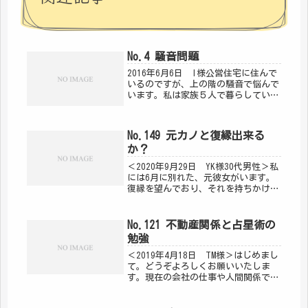
No.4 騒音問題
2016年6月6日 I様公営住宅に住んで
いるのですが、上の階の騒音で悩んで
います。私は家族５人で暮らしていま
す。末の弟が知的障害で声は出るけ
ど、言葉を話すことができない。多動
でジャンプしたり、手を叩いたり、ず
No.149 元カノと復縁出来る
っと声を発している。静かなとき
か？
も...
＜2020年9月29日 YK様30代男性＞私
には6月に別れた、元彼女がいます。
復縁を望んでおり、それを持ちかけま
したが、断られてしまいました。相手
には、気がかわったら、連絡を欲しい
と伝えて有ります。元彼女との関係の
No.121 不動産関係と占星術の
リカバリーはあるでしょうか...
勉強
＜2019年4月18日 TM様＞はじめまし
て。どうぞよろしくお願いいたしま
す。現在の会社の仕事や人間関係でス
トレスを抱えながらも１４年目になり
ます。ただ、５０才も超え、真剣に身