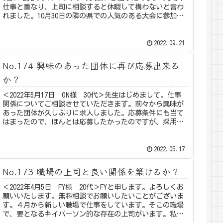
仕事と重なり、上司に相談すると休暇して構わないと言わ
れました。10月30日の隣の県での人気のある大会に参加し
地元は見送る...
2022.09.21
No.174 興味のあった団体に再び応募出来る
か？
＜2022年5月17日 ON様 30代＞先生はじめまして。仕事
関係についてご相談させていただきます。前々から興味が
あった団体が久しぶりに求人しました。応募条件にも当て
はまったので、ほんとは応募したかったのですが、採用日
が急すぎる等の原因で、...
2022.05.17
No.173 職場の上司と良い関係を築けるか？
＜2022年4月5日 FY様 20代＞FYと申します。よろしくお
願いいたします。無料相談でお願いしたいことがございま
す。４月から新しい職場で仕事をしています。そこの職場
で、要となるキイパーソン的な存在の上司がいます。私は
その人に認めてもらい...