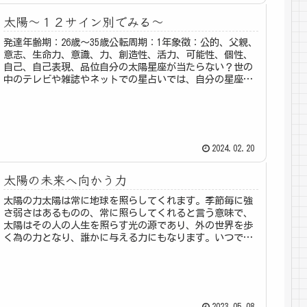
太陽～１２サイン別でみる～
発達年齢期：26歳～35歳公転周期：1年象徴：公的、父親、
意志、生命力、意識、力、創造性、活力、可能性、個性、
自己、自己表現、品位自分の太陽星座が当たらない？世の
中のテレビや雑誌やネットでの星占いでは、自分の星座は
すぐわかるくらいに多くの人...
2024.02.20
太陽の未来へ向かう力
太陽の力太陽は常に地球を照らしてくれます。季節毎に強
さ弱さはあるものの、常に照らしてくれると言う意味で、
太陽はその人の人生を照らす光の源であり、外の世界を歩
く為の力となり、誰かに与える力にもなります。いつでも
太陽はその人の未来を照らす力です...
2023.05.08