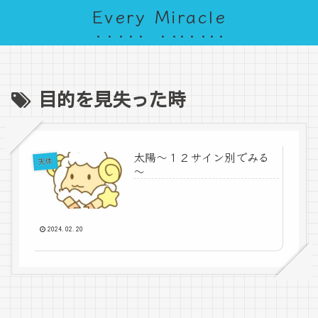
Every Miracle
目的を見失った時
太陽～１２サイン別でみる
天体
～
2024.02.20