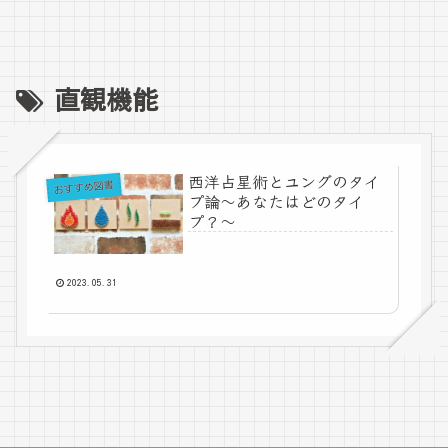
直観機能
西洋占星術とユングのタイ
おすすめ図書
プ論～あなたはどのタイ
プ？～
2023.05.31