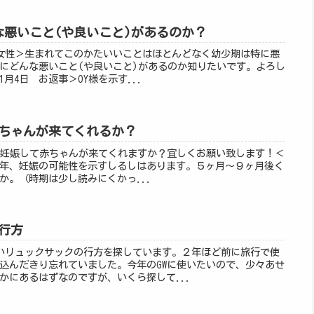
どんな悪いこと(や良いこと)があるのか？
様40代女性＞生まれてこのかたいいことはほとんどなく幼少期は特に悪
にどんな悪いこと(や良いこと)があるのか知りたいです。よろし
1月4日 お返事＞OY様を示す...
て赤ちゃんが来てくれるか？
様今年に妊娠して赤ちゃんが来てくれますか？宜しくお願い致します！＜
 ＞今年、妊娠の可能性を示すしるしはあります。５ヶ月～９ヶ月後く
か。（時期は少し読みにくかっ...
の行方
様＞黒いリュックサックの行方を探しています。２年ほど前に旅行で使
込んだきり忘れていました。今年のGWに使いたいので、少々あせ
かにあるはずなのですが、いくら探して...