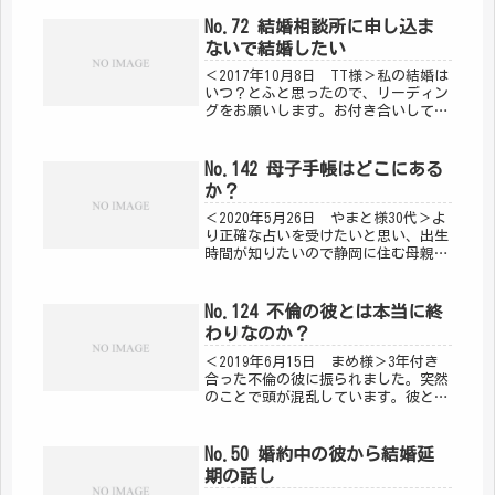
No.72 結婚相談所に申し込ま
ないで結婚したい
＜2017年10月8日 TT様＞私の結婚は
いつ？とふと思ったので、リーディン
グをお願いします。お付き合いしてい
る男性もいませんし、出会いもありま
せん。申し込みをするかわかりません
が、結婚相談所に行ってみるつもりで
No.142 母子手帳はどこにある
す。結婚相談所に申し込みせず...
か？
＜2020年5月26日 やまと様30代＞よ
り正確な占いを受けたいと思い、出生
時間が知りたいので静岡に住む母親に
母子手帳を探してもらっています。し
かし、どこに閉まったか忘れたのか、
なかなか見つかりません。どこにある
No.124 不倫の彼とは本当に終
でしょうか？＜2020年5月...
わりなのか？
＜2019年6月15日 まめ様＞3年付き
合った不倫の彼に振られました。突然
のことで頭が混乱しています。彼とは
もう本当に終わりなのでしょうか＜
2019年6月24日 お返事＞ご質問いた
だいた時から日にちが経ち、今は少し
No.50 婚約中の彼から結婚延
落ち着いている頃でしょうか...
期の話し