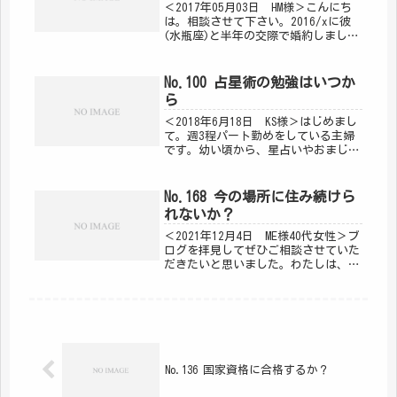
＜2017年05月03日 HM様＞こんにち
は。相談させて下さい。2016/xに彼
(水瓶座)と半年の交際で婚約しまし
た。各両親には挨拶済みで、2017/x
末に両家顔合わせ、x月入籍、x月結婚
式を予定してましたが、突然彼から顔
No.100 占星術の勉強はいつか
合わせ、入籍、結婚...
ら
＜2018年6月18日 KS様＞はじめまし
て。週3程パート勤めをしている主婦
です。幼い頃から、星占いやおまじな
い、おまじないに関するグッズやパワ
ーストーン、タロットなど好きで「マ
イバースディ」という雑誌が愛読書で
No.168 今の場所に住み続けら
した。子育て中はそんな神秘な...
れないか？
＜2021年12月4日 ME様40代女性＞ブ
ログを拝見してぜひご相談させていた
だきたいと思いました。わたしは、仕
事の都合で、今の場所に住み始めて、
H31の3月末から３年弱経ちます。この
街が好きで、今住んでる部屋も気に入
っています。ただ、来年...
No.136 国家資格に合格するか？