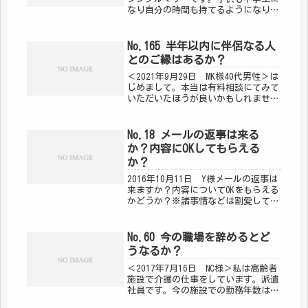
なり自分の時間も持てるようになりま
した。恋をして、再婚したいと思うの
ですがなかなか出会いはありません。
再婚は出来るのでしょうか？宜しくお
No.165 半年以内に伴侶なる人
願い致します。 ＜2017...
とのご縁はあるか？
＜2021年9月29日 MK様40代男性＞は
じめまして。本当は有料相談にてみて
いただいたほうが良いかもしれません
が、悩みがありご相談させていただき
ます。私は現在、婚活中ですが、いま
いち上手く行っていません。仕事の都
No.18 メールの返事は来る
合で、半年後には、かなりの...
か？内容にOKしてもらえる
か？
2016年10月11日 Y様メールの返事は
来ますか？内容についてOKをもらえる
かどうか？※諸事情などは割愛してま
す＜お返事 2016年10月11日 ＞Y様
のメールを示す惑星は太陽、お相手の
メールは月。月は相手のメールボック
No.60 今の職場を辞めるとど
スである9ハウスに...
うなるか？
＜2017年7月16日 NC様＞私は高齢者
施設で介護の仕事をしています。派遣
社員です。今の施設での勤務年数は2
年。人手不足の業界とはいえ、派遣で