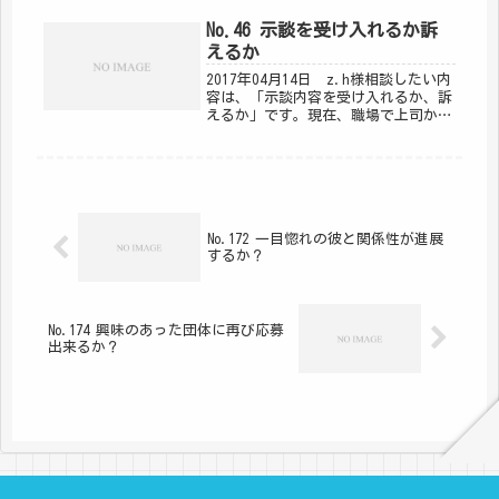
ひとつの施設に2年は、かなり長いほ
うだと思います。今年の4月に管理者
No.46 示談を受け入れるか訴
が交替したことで、施設に様々...
えるか
2017年04月14日 z.h様相談したい内
容は、「示談内容を受け入れるか、訴
えるか」です。現在、職場で上司から
セクハラに遭ったため、会社を辞めて
弁護士さんと示談に向けて交渉中で
す。交渉の中で相手方から示談につい
ての返答がありましたが、示談...
No.172 一目惚れの彼と関係性が進展
するか？
No.174 興味のあった団体に再び応募
出来るか？