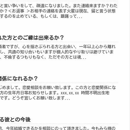
きな人と言い争いをして、疎遠になりました。また連絡来ますか？わた
か？＜お返事 ＞お相手の連絡を表す火星は現在、留と言う状態
するのを止めている、もしくは、躊躇って...
ぶられた方とのご縁は出来るか？
様＞既婚者ですが、心を揺さぶられる方と出会い、一年以上心から離れ
し、共通の知り合いもいますが個人的なやり取りは避けていま
、不倫するつもりもなく、ただその方とは魂...
愛関係になれるか？
様＞はじめまして。恋愛相談をお願い致します。この方と恋愛関係にな
の生年月日等お知らせします。xxx.xx.xx 時間不明出生地
です。どうぞ宜しくお願い致します...
じる彼との今後
様＞以前、今年結婚できるかを相談にのって頂きました。今もみら様の