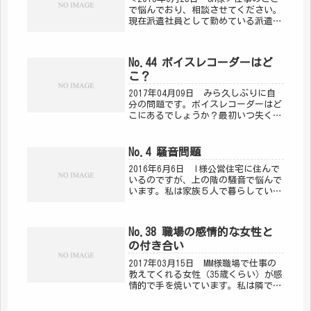
で悩んでおり、相談させてください。
現在派遣社員として勤めている派遣先
企業より社員登用の話をいただきまし
た。このご時世に有り難いことです
が、派遣先企業の風土、業績、仕事の
No.44 ボイスレコーダーはど
方針が頻繁に変わることについて...
こ？
2017年04月09日 みら久しぶりに自
分の問題です。ボイスレコーダーはど
こにあるでしょうか？最初いつ失くし
たかも定かでは無く、でも必死に思い
出したところ、最後に記憶しているの
は、桜を見に行った公園。イヤホンを
No.4 騒音問題
付けてボイスレコーダーに録音し...
2016年6月6日 I様公営住宅に住んで
いるのですが、上の階の騒音で悩んで
います。私は家族５人で暮らしていま
す。末の弟が知的障害で声は出るけ
ど、言葉を話すことができない。多動
でジャンプしたり、手を叩いたり、ず
No.38 職場の感情的な女性と
っと声を発している。静かなとき
の付き合い
も...
2017年03月15日 MM様職場で仕事の
教えてくれる女性（35歳くらい）が感
情的で手を焼いています。私は隣で教
えてもらえるわけではなく、遠方にい
るため、文字や電話で指導を受ける形