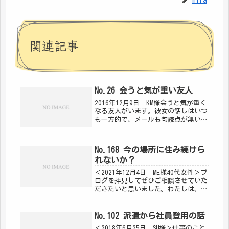
mira
関連記事
No.26 会うと気が重い友人
2016年12月9日 KM様会うと気が重く
なる友人がいます。彼女の話しはいつ
も一方的で、メールも句読点が無いよ
うな長いメールを送ってきます。彼女
とどのように接していけば良いでしょ
うか？彼女は良い友人に変わるでしょ
No.168 今の場所に住み続けら
うか？＜お返事 2016年1...
れないか？
＜2021年12月4日 ME様40代女性＞ブ
ログを拝見してぜひご相談させていた
だきたいと思いました。わたしは、仕
事の都合で、今の場所に住み始めて、
H31の3月末から３年弱経ちます。この
街が好きで、今住んでる部屋も気に入
No.102 派遣から社員登用の話
っています。ただ、来年...
＜2018年6月25日 SH様＞仕事のこと