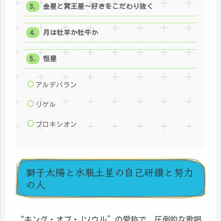
金星と冥王星～好きをこだわり抜く
月は牡羊か牡牛か
恒星
アルデバラン
リゲル
プロキシオン
獅子太陽と水瓶土星の自己研鑽と努力
の人
“キング・オブ・Jソウル”の愛称で、圧倒的な歌唱