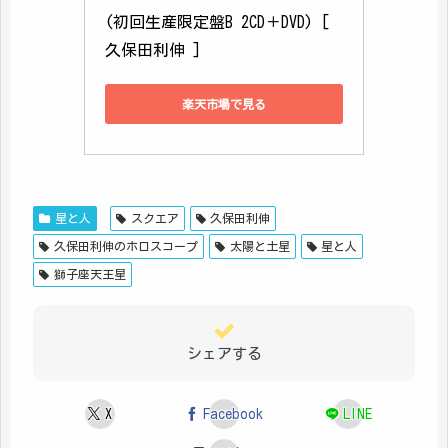
(初回生産限定盤B 2CD＋DVD) [ 
久保田利伸 ]
楽天市場で見る
星と人
スクエア
久保田利伸
久保田利伸のホロスコープ
太陽と土星
星と人
獅子座天王星
シェアする
X
Facebook
LINE