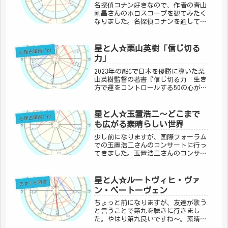
名探偵コナン好きなので、作者の青山
剛昌さんのホロスコープを観てみたく
なりました。名探偵コナンを通して、
チャート読みもしていきたいと思いま
す。※こちらの記事を執筆中、毛利蘭
役を演じてきた山崎和佳奈さんがご逝
星と人☆栗山英樹「信じ切る
心理占星術Tips
去されたとのニュースを聞きました。
力」
あ...
2023年のWBCで日本を優勝に導いた栗
山英樹監督の著書『信じ切る力 生き
方で運をコントロールする50の心が
け』を読みました。読み終わった後も
ずっと残る清々しさ。道に迷っている
人がいたら、この本を読んでみると視
星と人☆玉置浩二～どこまで
心理占星術Tips
点の持ち方、心のあり方を整えて...
も広がる素晴らしい世界
少し前になりますが、国際フォーラム
での玉置浩二さんのコンサートに行っ
てきました。玉置浩二さんのコンサー
トは初です。前に友達から「ほんとう
に良いから一度行った方がよい」と言
われ、一度行ってみたかったコンサー
星と人☆ルートヴィヒ・ヴァ
おすすめ図書
ト。タイミングが合う時はコンサート
ン・ベートーヴェン
の...
ちょっと前になりますが、友達が歌う
と言うことで第九を聴きに行きまし
た。やはり第九良いですね～。素晴ら
しかったです。私も第九を歌ったこと