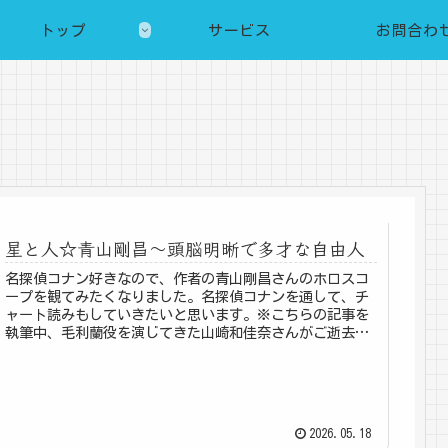
トップ
サービス
お問合わ
星と人☆青山剛昌～頭脳明晰で多才な自由人
名探偵コナン好きなので、作者の青山剛昌さんのホロスコ
ープを観てみたくなりました。名探偵コナンを通して、チ
ャート読みもしていきたいと思います。※こちらの記事を
執筆中、毛利蘭役を演じてきた山崎和佳奈さんがご逝去さ
れたとのニュースを聞きました。あ...
2026.05.18