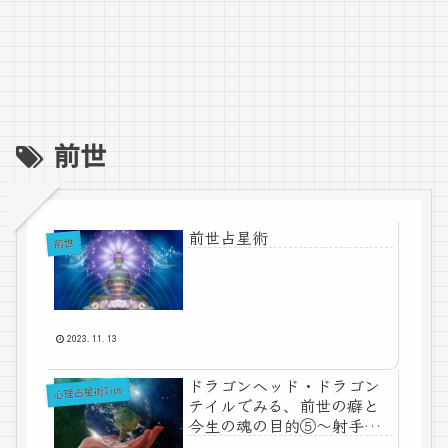
前世
前世占星術
前世
2023.11.13
ドラゴンヘッド・ドラゴン
心理占星術Tips
テイルでみる、前世の癖と
今生の魂の目的⑤～射手・
山羊・水瓶・魚