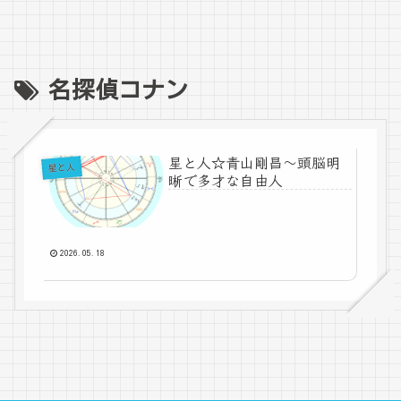
名探偵コナン
星と人☆青山剛昌～頭脳明
星と人
晰で多才な自由人
2026.05.18